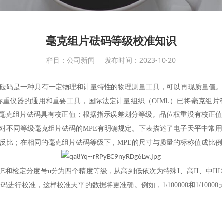
毫克组片砝码等级校准知识
栏目：公司新闻
发布时间：2023-10-20
砝码是一种具有一定物理和计量特性的物理测量工具，可以再现质量值
仪器的通用和重要工具，国际法定计量组织（OIML）已将毫克组片砝码明确
分类，毫克组片砝码具有校正值；根据指示误差划分等级。品位权重没有校正
对不同等级毫克组片砝码的MPE有明确规定。下表描述了电子天平中常用
成反比；在相同的毫克组片砝码等级下，MPE的尺寸与质量的标称值成比
和检定分度号n分为四个精度等级，从高到低依次为特殊I、高II、中III
校准，这样校准天平的数据将更准确。例如，1/100000和1/10000