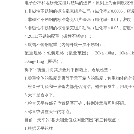
电子台秤和地磅毫克组片砝码的选择：原则上为全刻度校准，即
1.非磁性不锈钢的标准毫克组片砝码（磁化率≤ 0.0006，密度=8
2.非磁性不锈钢的标准毫克组片砝码（磁化率≤ 0.01，密度=7.9
3.非磁性不锈钢的标准毫克组片砝码（磁化率≤ 0.05，密度=7.8
4.2Cr13不锈钢配重（磁性不锈钢）；
5.镀铬不锈钢配重（内铸外镀一层不锈钢）。
配重规格：包装规格（质量范围）：20kg~10kg、10kg~1kg、5k
50mg~1mg（圈码）。
拆下平衡盖并将其折叠到平衡箱上。逐项检查：
1.称重物体的温度是否等于天平箱内的温度，称重物体的外
2.检查平衡箱和平底锅内部是否清洁。如果有灰尘，用刷子
3.天平是否水平。
4.检查天平各部分位置是否正确，特别注意吊耳和环码。
5.称量或调整天平的零点。
目前，天平的“很大测量值或测量范围”有三种观点：
1.根据天平铭牌；