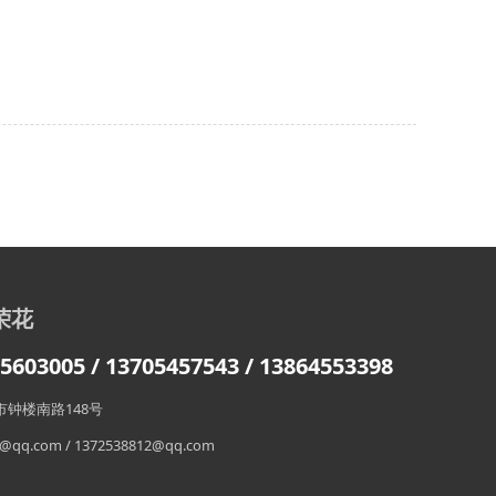
荣花
603005 / 13705457543
/ 13864553398
钟楼南路148号
qq.com / 1372538812@qq.com