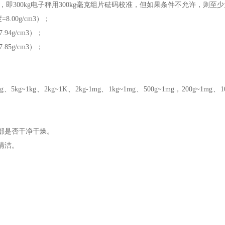
300kg电子秤用300kg毫克组片砝码校准，但如果条件不允许，则至
.00g/cm3）；
4g/cm3）；
5g/cm3）；
g~1kg、2kg~1K、2kg-1mg、1kg~1mg、500g~1mg，200g~1mg、
部是否干净干燥。
清洁。