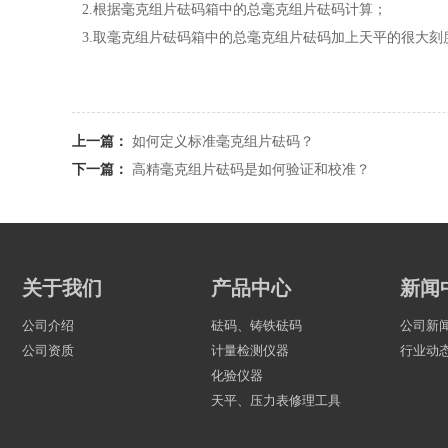
2.根据毫克组片砝码箱中的总毫克组片砝码计算；
3.取毫克组片砝码箱中的总毫克组片砝码加上天平的很大刻
上一篇：
如何定义标准毫克组片砝码？
下一篇：
高精毫克组片砝码是如何验证和校准？
关于我们
产品中心
新闻
公司介绍
砝码、铸铁砝码
公司新
公司资质
计量检测仪器
行业动
化验仪器
天平、压力表修理工具