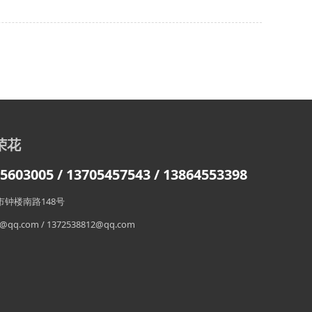
荣花
603005 / 13705457543
/ 13864553398
钟楼南路148号
qq.com / 1372538812@qq.com